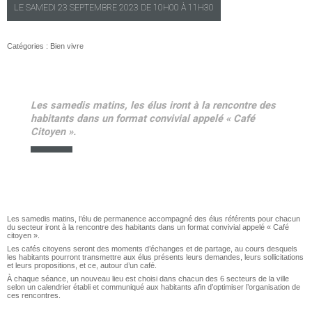
LE
SAMEDI
23 SEPTEMBRE 2023 DE
10H00
À
11H30
Catégories :
Bien vivre
Les samedis matins, les élus iront à la rencontre des
habitants dans un format convivial appelé « Café
Citoyen ».
Les samedis matins, l’élu de permanence accompagné des élus référents pour chacun
du secteur iront à la rencontre des habitants dans un format convivial appelé « Café
citoyen ».
Les cafés citoyens seront des moments d’échanges et de partage, au cours desquels
les habitants pourront transmettre aux élus présents leurs demandes, leurs sollicitations
et leurs propositions, et ce, autour d’un café.
À chaque séance, un nouveau lieu est choisi dans chacun des 6 secteurs de la ville
selon un calendrier établi et communiqué aux habitants afin d’optimiser l’organisation de
ces rencontres.