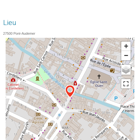
Lieu
27500
Pont-Audemer
+
−