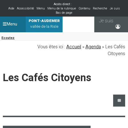
Accès direct :
Aide
Accessibilité
Menu
Menu de la rubrique
Contenu
Recherche
Je suis
Bas de page
Je suis
PONT-AUDEMER
Menu
vallée de la Risle
Ecoutez
Vous êtes ici :
Accueil
»
Agenda
» Les Cafés
Citoyens
Les Cafés Citoyens