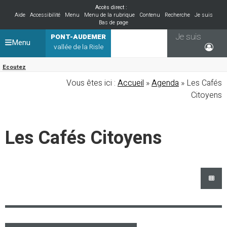
Accès direct :
Aide
Accessibilité
Menu
Menu de la rubrique
Contenu
Recherche
Je suis
Bas de page
Je suis
PONT-AUDEMER
Menu
vallée de la Risle
Ecoutez
Vous êtes ici :
Accueil
»
Agenda
» Les Cafés
Citoyens
Les Cafés Citoyens