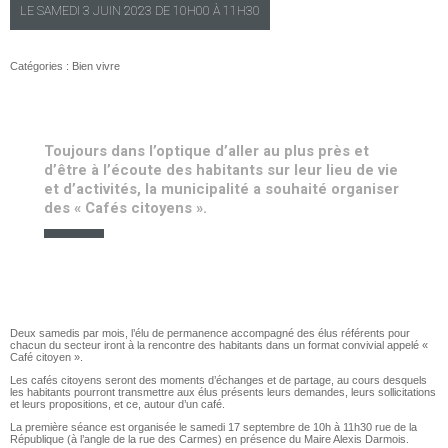
LE
SAMEDI
3 JUIN 2023 DE
10H00
À
11H30
Catégories :
Bien vivre
Toujours dans l’optique d’aller au plus près et
d’être à l’écoute des habitants sur leur lieu de vie
et d’activités, la municipalité a souhaité organiser
des « Cafés citoyens ».
Deux samedis par mois, l’élu de permanence accompagné des élus référents pour
chacun du secteur iront à la rencontre des habitants dans un format convivial appelé «
Café citoyen ».
Les cafés citoyens seront des moments d’échanges et de partage, au cours desquels
les habitants pourront transmettre aux élus présents leurs demandes, leurs sollicitations
et leurs propositions, et ce, autour d’un café.
La première séance est organisée le samedi 17 septembre de 10h à 11h30 rue de la
République (à l’angle de la rue des Carmes) en présence du Maire Alexis Darmois.