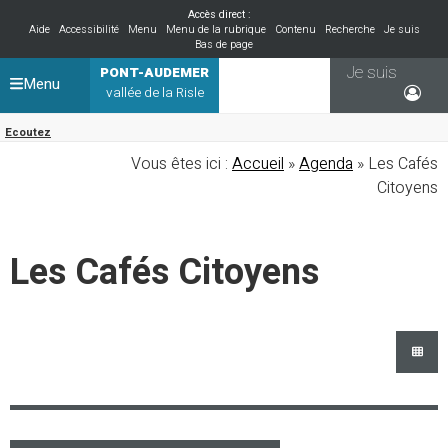
Accès direct :
Aide
Accessibilité
Menu
Menu de la rubrique
Contenu
Recherche
Je suis
Bas de page
Je suis
PONT-AUDEMER
Menu
vallée de la Risle
Ecoutez
Vous êtes ici :
Accueil
»
Agenda
» Les Cafés
Citoyens
Les Cafés Citoyens