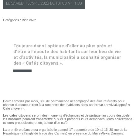
LE
SAMEDI
15 AVRIL 2023 DE
10H00
À
11H30
Catégories :
Bien vivre
Toujours dans l’optique d’aller au plus près et
d’être à l’écoute des habitants sur leur lieu de vie
et d’activités, la municipalité a souhaité organiser
des « Cafés citoyens ».
Deux samedis par mois, l’élu de permanence accompagné des élus référents pour
chacun du secteur iront à la rencontre des habitants dans un format convivial appelé «
Café citoyen ».
Les cafés citoyens seront des moments d’échanges et de partage, au cours desquels
les habitants pourront transmettre aux élus présents leurs demandes, leurs sollicitations
et leurs propositions, et ce, autour d’un café.
La première séance est organisée le samedi 17 septembre de 10h à 11h30 rue de la
République (à l’angle de la rue des Carmes) en présence du Maire Alexis Darmois.