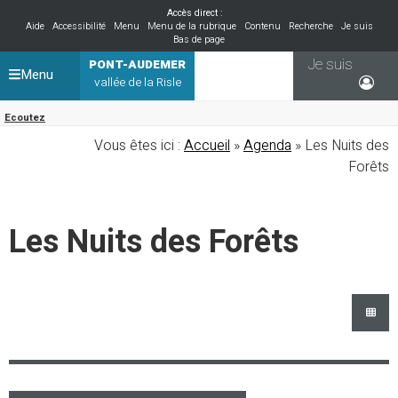
Accès direct :
Aide
Accessibilité
Menu
Menu de la rubrique
Contenu
Recherche
Je suis
Bas de page
Je suis
PONT-AUDEMER
Menu
vallée de la Risle
Ecoutez
Vous êtes ici :
Accueil
»
Agenda
» Les Nuits des
Forêts
Les Nuits des Forêts