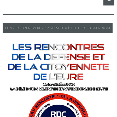
LE
MARDI
18 NOVEMBRE 2025 DE
09H30
À
12H30
ET DE
13H30
À
16H30