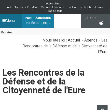
Accès direct :
Aide
Accessibilité
Menu
Menu de la rubrique
Contenu
Recherche
Je suis
Bas de page
Je suis
PONT-AUDEMER
Menu
vallée de la Risle
Ecoutez
Vous êtes ici :
Accueil
»
Agenda
» Les
Rencontres de la Défense et de la Citoyenneté de
l'Eure
Les Rencontres de la
Défense et de la
Citoyenneté de l'Eure