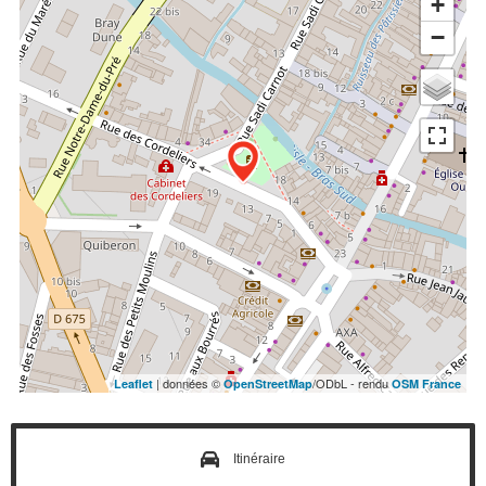
+
−
| données ©
/ODbL - rendu
Leaflet
OpenStreetMap
OSM France
Itinéraire