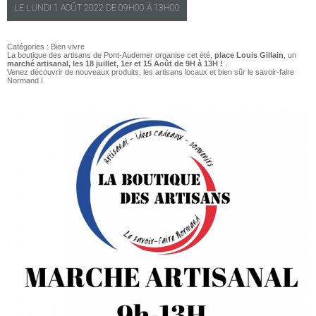
LE
LUNDI
1 AOÛT 2022 DE
09H00
À
13H00
Catégories :
Bien vivre
La boutique des artisans de Pont-Audemer organise cet été,
place Louis Gillain
, un
marché artisanal, les 18 juillet, 1er et 15 Août de 9H à 13H !
.
Venez découvrir de nouveaux produits, les artisans locaux et bien sûr le savoir-faire
Normand !