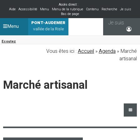
Accès direct :
Aide
Accessibilité
Menu
Menu de la rubrique
Contenu
Recherche
Je suis
Bas de page
Je suis
PONT-AUDEMER
Menu
vallée de la Risle
Ecoutez
Vous êtes ici :
Accueil
»
Agenda
» Marché
artisanal
Marché artisanal