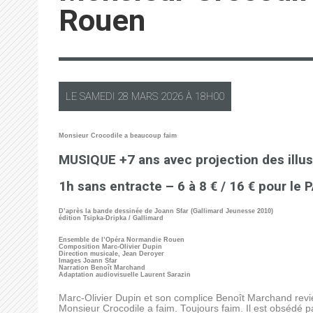
Rouen
LE
SAMEDI
28 MARS 2026 À
18H00
Monsieur Crocodile a beaucoup faim
MUSIQUE +7 ans avec projection des illus
1h sans entracte – 6 à 8 € / 16 € pour l
D’après la bande dessinée de Joann Sfar (Gallimard Jeunesse 2010)
édition Tsipka-Dripka / Gallimard
Ensemble de l’Opéra Normandie Rouen
Composition Marc-Olivier Dupin
Direction musicale, Jean Deroyer
Images Joann Sfar
Narration Benoît Marchand
Adaptation audiovisuelle Laurent Sarazin
Marc-Olivier Dupin et son complice Benoît Marchand revie
Monsieur Crocodile a faim. Toujours faim. Il est obsédé par