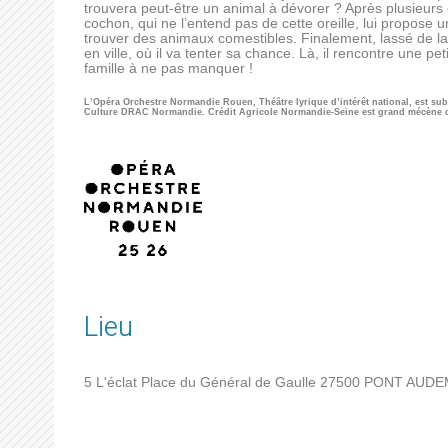
trouvera peut-être un animal à dévorer ? Après plusieurs
cochon, qui ne l’entend pas de cette oreille, lui propose u
trouver des animaux comestibles. Finalement, lassé de la
en ville, où il va tenter sa chance. Là, il rencontre une p
famille à ne pas manquer !
L’Opéra Orchestre Normandie Rouen, Théâtre lyrique d’intérêt national, est su
Culture DRAC Normandie. Crédit Agricole Normandie-Seine est grand mécène de 
Lieu
5 L'éclat Place du Général de Gaulle
27500
PONT AUDE