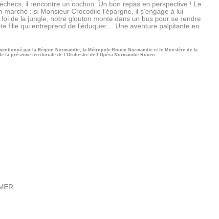
 échecs, il rencontre un cochon. Un bon repas en perspective ! Le
n marché : si Monsieur Crocodile l’épargne, il s’engage à lui
 loi de la jungle, notre glouton monte dans un bus pour se rendre
etite fille qui entreprend de l’éduquer… Une aventure palpitante en
bventionné par la Région Normandie, la Métropole Rouen Normandie et le Ministère de la
la présence territoriale de l’Orchestre de l’Opéra Normandie Rouen.
MER