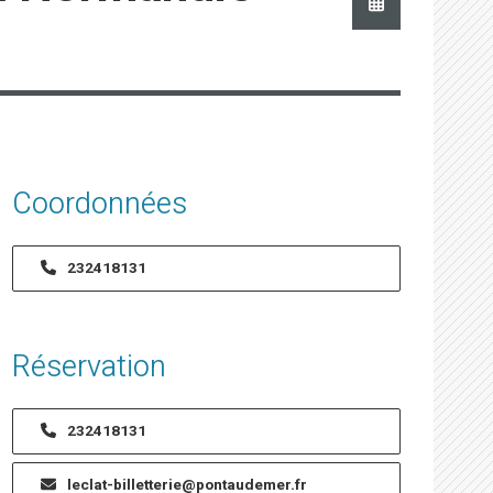
Coordonnées
232418131
Réservation
232418131
leclat-billetterie@pontaudemer.fr