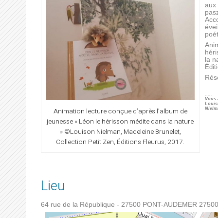
aux 
pas
Acc
évei
poét
Anim
héri
la n
Édit
Rése
…..
Vous 
Louis
Nielm
Animation lecture conçue d’après l’album de
jeunesse « Léon le hérisson médite dans la nature
» ©Louison Nielman, Madeleine Brunelet,
Collection Petit Zen, Éditions Fleurus, 2017.
Lieu
64 rue de la République - 27500 PONT-AUDEMER
2750