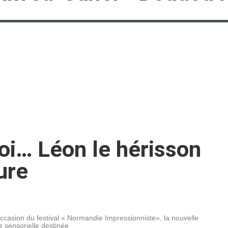
i… Léon le hérisson
ure
occasion du festival « Normandie Impressionniste», la nouvelle
te sensorielle destinée