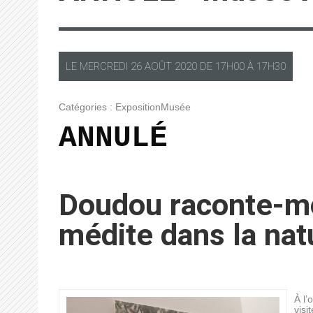
LE
MERCREDI
26 AOÛT 2020 DE
17H00
À
17H30
Catégories :
Exposition
Musée
ANNULÉ
Doudou raconte-mo
médite dans la nat
À l’
visi