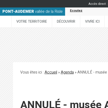
Accès direct :
Ecoutez
PONT-AUDEMER
vallée de la Risle
VOTRE TERRITOIRE
DÉCOUVRIR
VIVRE ICI
Vous êtes ici :
Accueil
»
Agenda
» ANNULÉ - musée Al
ANNULÉ - musée Al