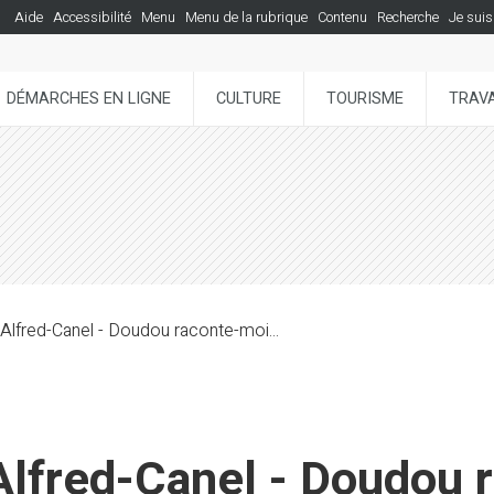
Aide
Accessibilité
Menu
Menu de la rubrique
Contenu
Recherche
Je suis
DÉMARCHES EN LIGNE
CULTURE
TOURISME
TRAVA
fred-Canel - Doudou raconte-moi...
fred-Canel - Doudou r