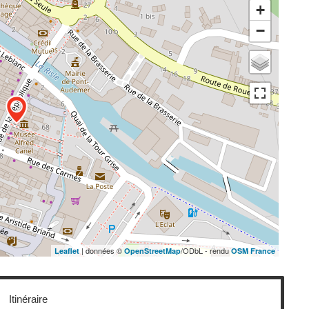
+
−
| données ©
/ODbL - rendu
Leaflet
OpenStreetMap
OSM France
Itinéraire