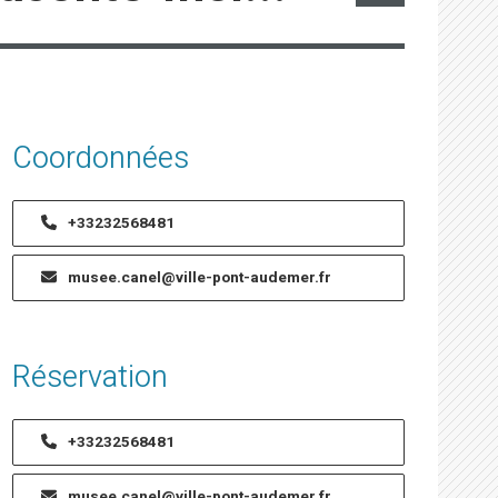
Coordonnées
+33232568481
musee.canel@ville-pont-audemer.fr
Réservation
+33232568481
musee.canel@ville-pont-audemer.fr