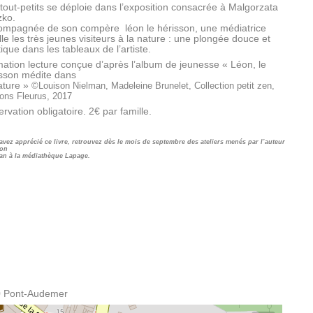
tout-petits se déploie dans l’exposition consacrée à Malgorzata
zko.
ompagnée de son compère léon le hérisson, une médiatrice
lle les très jeunes visiteurs à la nature : une plongée douce et
ique dans les tableaux de l’artiste.
ation lecture conçue d’après l’album de jeunesse « Léon, le
sson médite dans
ature »
©Louison Nielman, Madeleine Brunelet, Collection petit zen,
ions Fleurus, 2017
rvation obligatoire. 2€ par famille.
avez apprécié ce livre, retrouvez dès le mois de septembre des ateliers menés par l’auteur
on
an à la médiathèque Lapage.
0
Pont-Audemer