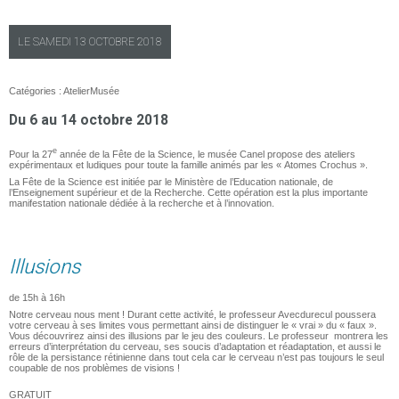
LE
SAMEDI
13 OCTOBRE 2018
Catégories :
Atelier
Musée
Du 6 au 14 octobre 2018
e
Pour la 27
année de la Fête de la Science, le musée Canel propose des ateliers
expérimentaux et ludiques pour toute la famille animés par les « Atomes Crochus ».
La Fête de la Science est initiée par le Ministère de l’Education nationale, de
l’Enseignement supérieur et de la Recherche. Cette opération est la plus importante
manifestation nationale dédiée à la recherche et à l’innovation.
Illusions
de 15h à 16h
Notre cerveau nous ment ! Durant cette activité, le professeur Avecdurecul poussera
votre cerveau à ses limites vous permettant ainsi de distinguer le « vrai » du « faux ».
Vous découvrirez ainsi des illusions par le jeu des couleurs. Le professeur montrera les
erreurs d’interprétation du cerveau, ses soucis d’adaptation et réadaptation, et aussi le
rôle de la persistance rétinienne dans tout cela car le cerveau n’est pas toujours le seul
coupable de nos problèmes de visions !
GRATUIT