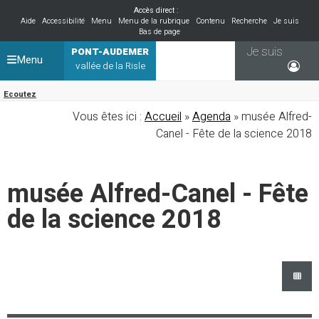
Accès direct :
Aide
Accessibilité
Menu
Menu de la rubrique
Contenu
Recherche
Je suis
Bas de page
Je suis
PONT-AUDEMER
Menu
vallée de la Risle
Ecoutez
Vous êtes ici :
Accueil
»
Agenda
» musée Alfred-
Canel - Fête de la science 2018
musée Alfred-Canel - Fête
de la science 2018