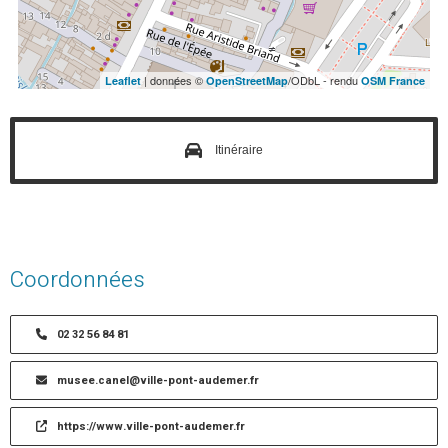
| données ©
/ODbL - rendu
Leaflet
OpenStreetMap
OSM France
Itinéraire
Coordonnées
02 32 56 84 81
musee.canel@ville-pont-audemer.fr
https://www.ville-pont-audemer.fr