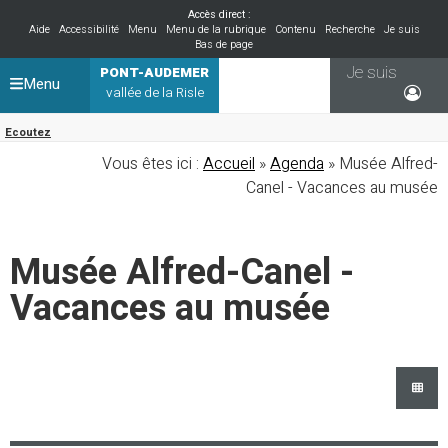
Accès direct :
Aide
Accessibilité
Menu
Menu de la rubrique
Contenu
Recherche
Je suis
Bas de page
Je suis
PONT-AUDEMER
Menu
vallée de la Risle
Ecoutez
Vous êtes ici :
Accueil
»
Agenda
» Musée Alfred-
Canel - Vacances au musée
Musée Alfred-Canel -
Vacances au musée