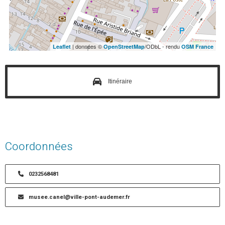
| données ©
/ODbL - rendu
Leaflet
OpenStreetMap
OSM France
Itinéraire
Coordonnées
0232568481
musee.canel@ville-pont-audemer.fr