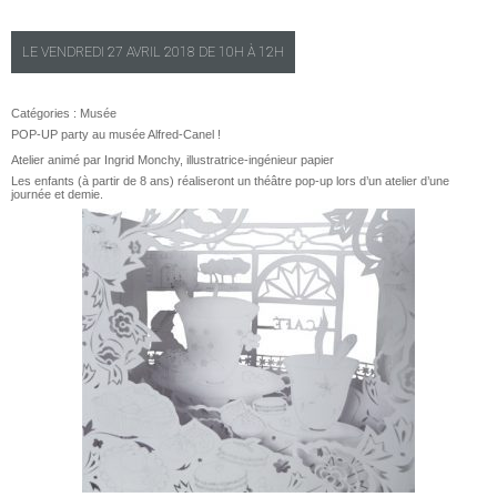
LE
VENDREDI
27 AVRIL 2018 DE
10H
À
12H
Catégories :
Musée
POP-UP party au musée Alfred-Canel !
Atelier animé par Ingrid Monchy, illustratrice-ingénieur papier
Les enfants (à partir de 8 ans) réaliseront un théâtre pop-up lors d’un atelier d’une
journée et demie.