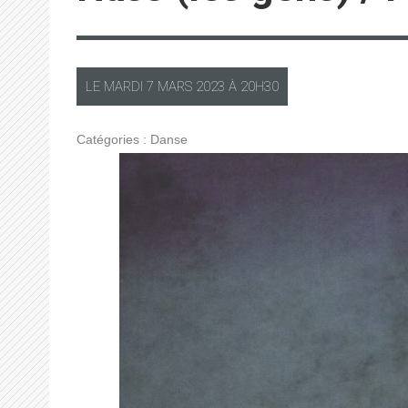
LE
MARDI
7 MARS 2023 À
20H30
Catégories :
Danse