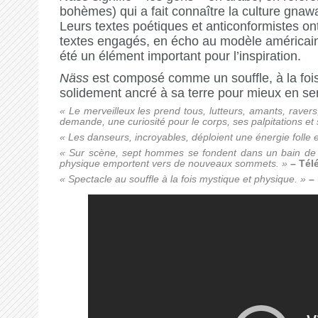
bohèmes) qui a fait connaître la culture gna
Leurs textes poétiques et anticonformistes o
textes engagés, en écho au modèle américain.
été un élément important pour l’inspiration.
Näss
est composé comme un souffle, à la fois 
solidement ancré à sa terre pour mieux en sent
« Le merveilleux les prend tous, lutteurs, amants, rave
demande, une curiosité pour le corps, ses palpitations et
« Les danseurs, incroyables, déploient une énergie folle e
« Sur scène, sept hommes se fondent dans un bain de ry
physique emportent vers de nouveaux sommets. »
– Tél
« Spectacle au souffle à la fois mystique et physique. »
–