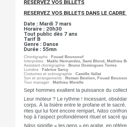
RESERVEZ VOS BILLETS
RESERVEZ VOS BILLETS DANS LE CADRE 
Date : Mardi 7 mars
Horaire : 20h30
Tout public dès 7 ans
Tarif B
Genre : Danse
Durée : 55mn
Chorégraphe :
Fouad Boussouf
Interprètes :
Maëlo Hernandez, Sami Blond, Mathieu Bor
Assistant chorégraphie :
Bruno Domingues Torres
Lumière :
Fabrice Sarcy
Costumes et scénographie :
Camille Vallat
Son et arrangements :
Roman Bestion, Fouad Boussou
Tour manager :
Mathieu Morelle
Sept hommes exaltent la puissance du collect
Leur moteur ? Le rythme ! Incessant, obsédant, il
corps. À la lisière entre le profane et le sacr
rites qui lui font encore rempart,
Näss
confront
hop à l’aspect profondément rituel et sacré qu
Näss
signifie « les gens » en arabe, en réfé