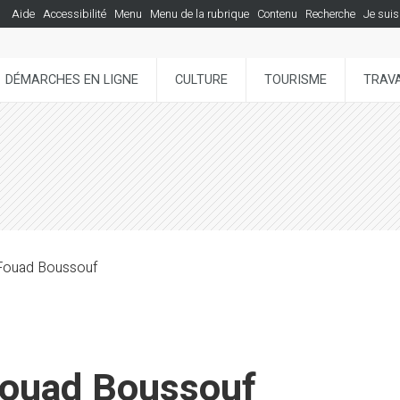
Aide
Accessibilité
Menu
Menu de la rubrique
Contenu
Recherche
Je suis
DÉMARCHES EN LIGNE
CULTURE
TOURISME
TRAVA
 Fouad Boussouf
 Fouad Boussouf