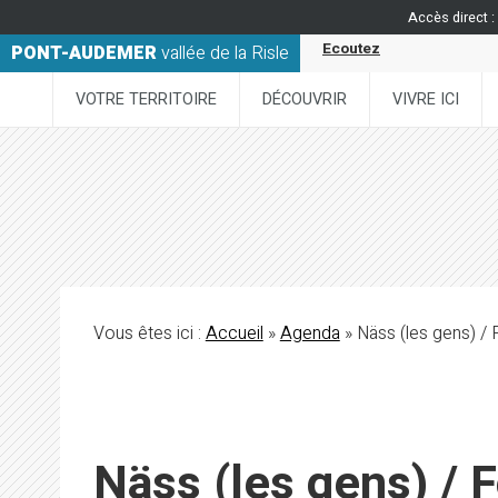
Accès direct :
Ecoutez
PONT-AUDEMER
vallée de la Risle
VOTRE TERRITOIRE
DÉCOUVRIR
VIVRE ICI
Vous êtes ici :
Accueil
»
Agenda
» Näss (les gens) /
Näss (les gens) /