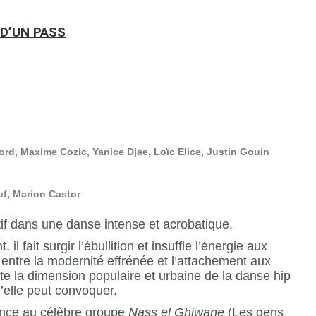
D’UN PASS
d, Maxime Cozic, Yanice Djae, Loïc Elice, Justin Gouin
f, Marion Castor
if dans une danse intense et acrobatique.
 fait surgir l’ébullition et insuffle l’énergie aux
é, entre la modernité effrénée et l’attachement aux
e la dimension populaire et urbaine de la danse hip
’elle peut convoquer.
rence au célèbre groupe
Nass el Ghiwane
(Les gens