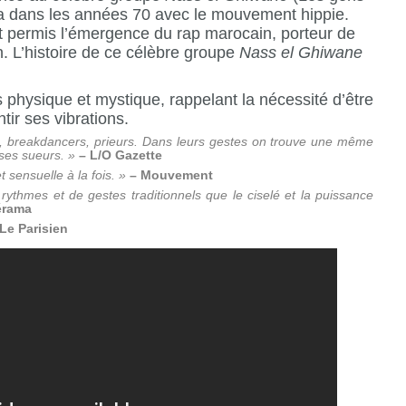
wa dans les années 70 avec le mouvement hippie.
nt permis l’émergence du rap marocain, porteur de
 L’histoire de ce célèbre groupe
Nass el Ghiwane
physique et mystique, rappelant la nécessité d’être
ir ses vibrations.
rs, breakdancers, prieurs. Dans leurs gestes on trouve une même
 ses sueurs. »
– L/O Gazette
t sensuelle à la fois. »
– Mouvement
thmes et de gestes traditionnels que le ciselé et la puissance
érama
 Le Parisien