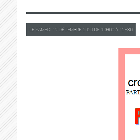
LE
SAMEDI
19 DÉCEMBRE 2020 DE
10H00
À
12H30