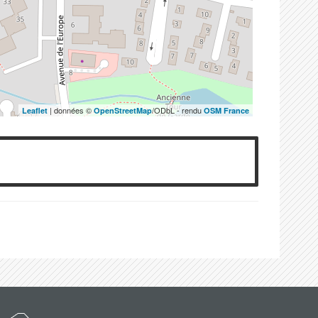
| données ©
/ODbL - rendu
Leaflet
OpenStreetMap
OSM France