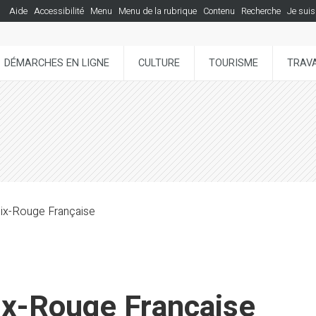
Aide
Accessibilité
Menu
Menu de la rubrique
Contenu
Recherche
Je suis
DÉMARCHES EN LIGNE
CULTURE
TOURISME
TRAVA
oix-Rouge Française
ix-Rouge Française