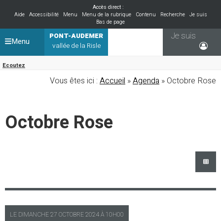
Accès direct :
Aide
Accessibilité
Menu
Menu de la rubrique
Contenu
Recherche
Je suis
Bas de page
Je suis
PONT-AUDEMER
Menu
vallée de la Risle
Ecoutez
Vous êtes ici :
Accueil
»
Agenda
» Octobre Rose
Octobre Rose
LE
DIMANCHE
27 OCTOBRE 2024 À
10H00