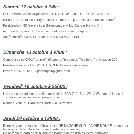
Samedi 12 octobre à 14h :
Les Castors Rislois organisent «LE RAID CASTORETTES» de 14h à 18h.
Parcours d’orientation, kayak, marche, course : parcours au choix ou cumulé.
Participation :
5€
(reversés à Généticancer – My Cancer Network).
Accessible à partir de 7 ans, sachant nager, tenue adaptée.
Accès derrière la Mairie (ponton rue de la Brasserie).
Dimanche 13 octobre à 9h00 :
Compétition de GOLF au profit d’octobre Rose et du Telethon. Participation 10€.
Rendez-vous au club : PONTOGOLF, 19 route des étangs.
Infos : 06 95 22 12 16 / pontaugolf@gmail.com
Vendredi 18 octobre à 20h00 :
Le club de badminton organise une soirée BAD GIRLS de 20h à 23h, un mélange de
zumba et de badminton au programme !
Rendez-vous au Parc des Sports Alexis Vastine.
Jeudi 24 octobre à 12h00 :
Rendez-vous devant le théâtre pour UNE MARCHE SUR LA VOIE DOUCE menée par
les agents de la ville et la communauté de communes.
Un café vous sera offert à l’arrivée (vous pouvez prévoir votre sandwich).