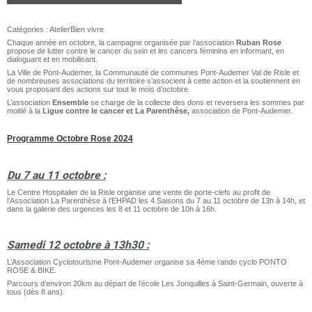
Catégories :
Atelier
Bien vivre
Chaque année en octobre, la campagne organisée par l’association
Ruban Rose
propose de lutter contre le cancer du sein et les cancers féminins en informant, en
dialoguant et en mobilisant.
La Ville de Pont-Audemer, la Communauté de communes Pont-Audemer Val de Risle et
de nombreuses associations du territoire s’associent à cette action et la soutiennent en
vous proposant des actions sur tout le mois d’octobre.
L’association
Ensemble
se charge de la collecte des dons et reversera les sommes par
moitié à la
Ligue contre le cancer et La Parenthèse,
association de Pont-Audemer.
Programme Octobre Rose 2024
Du 7 au 11 octobre :
Le Centre Hospitalier de la Risle organise une vente de porte-clefs au profit de
l’Association La Parenthèse à l’EHPAD les 4 Saisons du 7 au 11 octobre de 13h à 14h, et
dans la galerie des urgences les 8 et 11 octobre de 10h à 16h.
Samedi 12 octobre à 13h30 :
L’Association Cyclotourisme Pont-Audemer organise sa 4ème rando cyclo PONTO
ROSE & BIKE.
Parcours d’environ 20km au départ de l’école Les Jonquilles à Saint-Germain, ouverte à
tous (dès 8 ans).