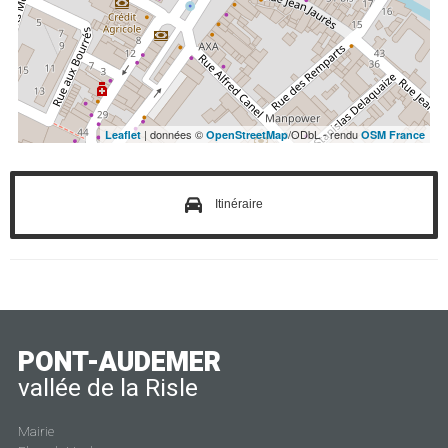
| données ©
/ODbL - rendu
Leaflet
OpenStreetMap
OSM France
Itinéraire
PONT-AUDEMER
vallée de la Risle
Mairie