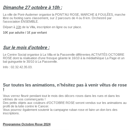
Dimanche 27 octobre à 10h :
La ville de Pont-Audemer organise la PONT’AU ROSE, MARCHE & FOULÉES, marche
libre ou footing sans classement, sur 2 parcours de 4 ou 8 km. Orchestré par
l’association ENSEMBLE.
Départ à
10h
de la Villa, inscription en ligne ou sur place.
10€ par adulte / 1€ par enfant
Sur le mois d’octobre :
Le Centre Social organise à La Villa et la Passerelle différentes ACTIVITÉS OCTOBRE
ROSE dont la réalisation d’une fresque géante le 16/10 à la médiathèque La Page et un
bal guinguette le 30/10 à La Passerelle.
Info : 02.32.42.35.03.
Sur toutes les animations, n’hésitez pas à venir vêtus de rose
!
Vous verrez fleurir pendant tout le mois des décors roses dans les rues et dans les
vitrines de vos commerçants !
Des petits objets aux couleurs d’OCTOBRE ROSE seront vendus sur les animations au
profit de la lutte contre le Cancer.
Vous pourrez également soutenir la campagne ruban rose et faire un don lors des
inscriptions.
Programme Octobre Rose 2024