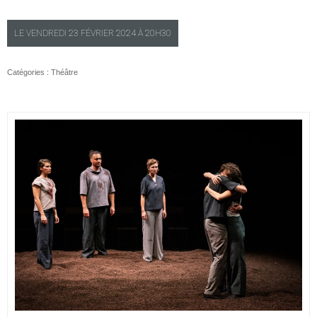
LE
VENDREDI
23 FÉVRIER 2024 À
20H30
Catégories :
Théâtre