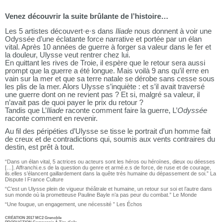
Venez découvrir la suite brûlante de l’histoire…
Les 5 artistes découvert·e·s dans
Iliade
nous donnent à voir une
Odyssée d’une éclatante force narrative et portée par un élan
vital. Après 10 années de guerre à forger sa valeur dans le fer et
la douleur, Ulysse veut rentrer chez lui.
En quittant les rives de Troie, il espère que le retour sera aussi
prompt que la guerre a été longue. Mais voilà 9 ans qu’il erre en
vain sur la mer et que sa terre natale se dérobe sans cesse sous
les plis de la mer. Alors Ulysse s’inquiète : et s’il avait traversé
une guerre dont on ne revient pas ? Et si, malgré sa valeur, il
n’avait pas de quoi payer le prix du retour ?
Tandis que L’
Iliade
raconte comment faire la guerre, L’
Odyssée
raconte comment en revenir.
Au fil des péripéties d’Ulysse se tisse le portrait d’un homme fait
de creux et de contradictions qui, soumis aux vents contraires du
destin, est prêt à tout.
“Dans un élan vital, 5 actrices ou acteurs sont les héros ou héroïnes, dieux ou déesses
[…]. Affranchi.e.s de la question du genre et armé.e.s de force, de ruse et de courage,
ils.elles s’élancent gaillardement dans la quête très humaine du dépassement de soi.” La
Dispute l France Culture
“C’est un Ulysse plein de vigueur théâtrale et humaine, un retour sur soi et l’autre dans
sun monde où la prometteuse Pauline Bayle n’a pas peur du combat.” Le Monde
“Une fougue, un engagement, une nécessité ” Les Échos
CRÉATION 2017 MC2 Grenoble