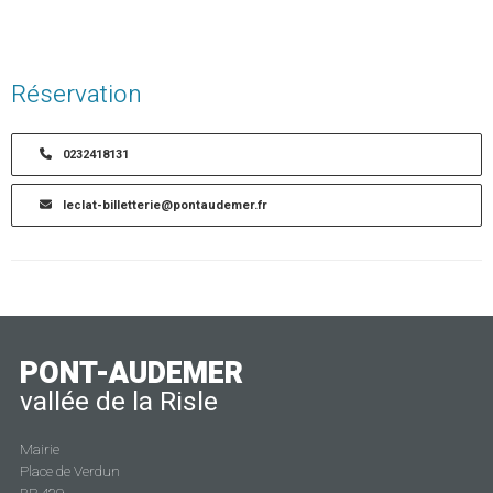
Réservation
0232418131
leclat-billetterie@pontaudemer.fr
PONT-AUDEMER
vallée de la Risle
Mairie
Place de Verdun