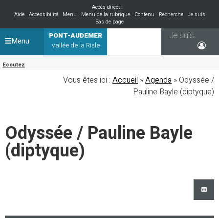
Accès direct :
Aide
Accessibilité
Menu
Menu de la rubrique
Contenu
Recherche
Je suis
Bas de page
Je suis
PONT-AUDEMER
Menu
vallée de la Risle
Ecoutez
Vous êtes ici :
Accueil
»
Agenda
» Odyssée /
Pauline Bayle (diptyque)
Odyssée / Pauline Bayle
(diptyque)