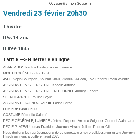
Odyssee©Simon Gosselin
Vendredi 23 février 20h30
Théâtre
Dès 14 ans
Durée 1h35
Tarif
B
—> B
illetterie en ligne
ADAPTATION Pauline Bayle, d’après Homère
MISE EN SCÈNE Pauline Bayle
AVEC Najda Bourgeois, Soufian Khalil, Viktoria Kozlova, Loïc Renard, Paola Valentin
ASSISTANTE MISE EN SCÈNE Isabelle Antoine
ASSISTANTE MISE EN SCÈNE EN TOURNÉE Audrey Gendre
SCÉNOGRAPHIE Pauline Bayle
ASSISTANTE SCÉNOGRAPHIE Lorine Baron
LUMIÈRE Pascal Noël
COSTUME Pétronille Salomé
RÉGIE GÉNÉRALE, LUMIÈRE Jérôme Delporte, Antoine Seigneur-Guerrini, Alain Larue
RÉGIE PLATEAU Lucas Frankias, Juergen Hirsch, Juliette Rudent-Gili
Nous dédions les représentations de ce spectacle à notre collaborateur et ami Juergen
Hirsch qui nous a quitté en août 2023.