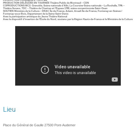
PRODUCTION Compagnie À Tire-d’aile
PRODUCTION DÉLÉGUÉE EN TOURNÉE Théâtre Public de Montreuil – CDN
COPRODUCTIONS MC2: Grenoble, Scène nationale d’Albi, La Coursive-Scène nationale – La Rochelle, TPA –
Théâtre Sorano, TDC – Théâtre de Chartres et l’Espace 1789, scène conventionnée Saint-Ouen
SOUTIEN Ministère de la Culture – DRAC Île-de-France, Adami, Arcadi Île-de-France, Fontenay-en-Scènes /
Fontenay-sous-Bois, Département de la Seine-Saint-Denis
Avec la participation artistique du Jeune Théâtre National
Avec le dispositif d’insertion de l’École du Nord, soutenu par la Région Hauts-de-France et le Ministère de la Culture
Lieu
Place du Général de Gaulle 27500 Pont-Audemer