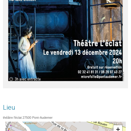
Lieu
théâtre l'éclat
27500
Pont-Audemer
+