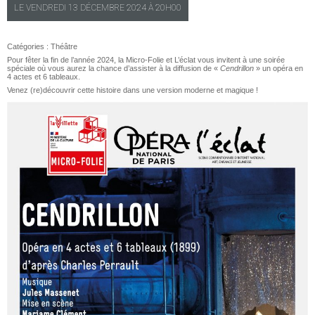
LE
VENDREDI
13 DÉCEMBRE 2024 À
20H00
Catégories :
Théâtre
Pour fêter la fin de l’année 2024, la Micro-Folie et
L’éclat
vous invitent à une soirée
spéciale où vous aurez la chance d’assister à la diffusion de «
Cendrillon
» un opéra en
4 actes et 6 tableaux.
Venez (re)découvrir cette histoire dans une version moderne et magique !