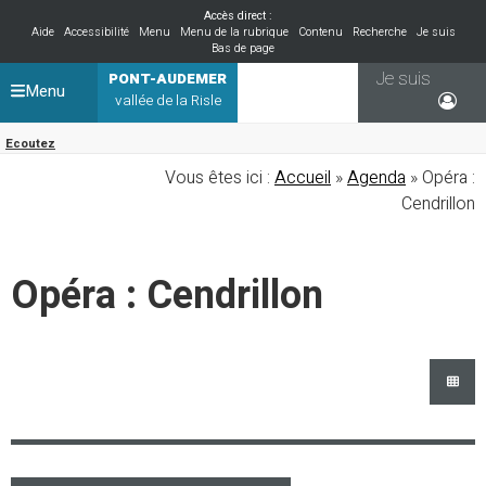
Accès direct :
Aide
Accessibilité
Menu
Menu de la rubrique
Contenu
Recherche
Je suis
Bas de page
Je suis
PONT-AUDEMER
Menu
vallée de la Risle
Ecoutez
Vous êtes ici :
Accueil
»
Agenda
» Opéra :
Cendrillon
Opéra : Cendrillon