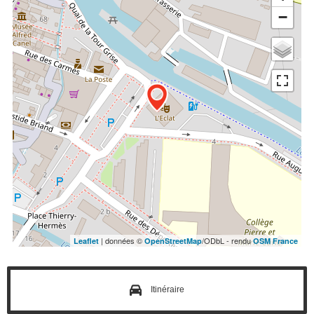
−
| données ©
/ODbL - rendu
Leaflet
OpenStreetMap
OSM France
Itinéraire