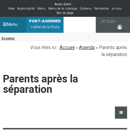
Accès direct :
Aide
Accessibilité
Menu
Menu de la rubrique
Contenu
Recherche
Je suis
Bas de page
Je suis
PONT-AUDEMER
Menu
vallée de la Risle
Ecoutez
Vous êtes ici :
Accueil
»
Agenda
» Parents après
la séparation
Parents après la
séparation