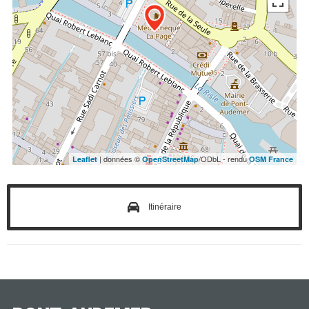
| données ©
/ODbL - rendu
Leaflet
OpenStreetMap
OSM France
Itinéraire