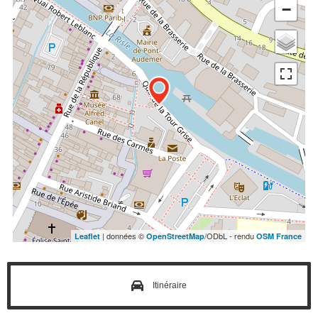
−
| données ©
/ODbL - rendu
Leaflet
OpenStreetMap
OSM France
Itinéraire