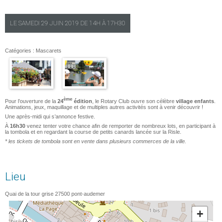
LE
SAMEDI
29 JUIN 2019 DE
14H
À
17H30
Catégories :
Mascarets
ème
Pour l’ouverture de la
24
édition
, le Rotary Club ouvre son célèbre
village enfants
.
Animations, jeux, maquillage et de multiples autres activités sont à venir découvrir !
Une après-midi qui s’annonce festive.
À
16h30
venez tenter votre chance afin de remporter de nombreux lots, en participant à
la tombola et en regardant la course de petits canards lancée sur la Risle.
* les tickets de tombola sont en vente dans plusieurs commerces de la ville.
Lieu
Quai de la tour grise
27500
pont-audemer
+