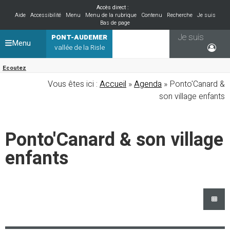
Accès direct :
Aide
Accessibilité
Menu
Menu de la rubrique
Contenu
Recherche
Je suis
Bas de page
Je suis
PONT-AUDEMER
Menu
vallée de la Risle
Ecoutez
Vous êtes ici :
Accueil
»
Agenda
» Ponto'Canard &
son village enfants
Ponto'Canard & son village
enfants