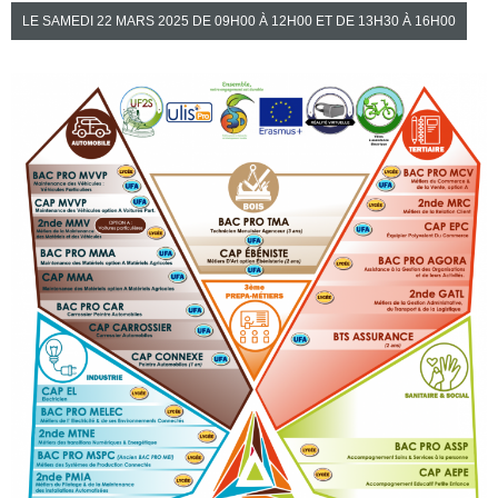
LE
SAMEDI
22 MARS 2025 DE
09H00
À
12H00
ET DE
13H30
À
16H00