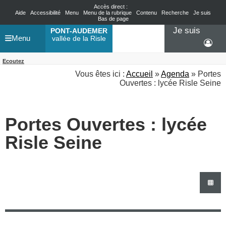
Accès direct :
Aide
Accessibilité
Menu
Menu de la rubrique
Contenu
Recherche
Je suis
Bas de page
Je suis
PONT-AUDEMER
Menu
vallée de la Risle
Ecoutez
Vous êtes ici :
Accueil
»
Agenda
» Portes
Ouvertes : lycée Risle Seine
Portes Ouvertes : lycée
Risle Seine