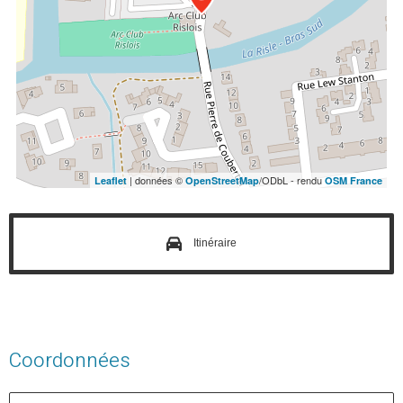
| données ©
/ODbL - rendu
Leaflet
OpenStreetMap
OSM France
Itinéraire
Coordonnées