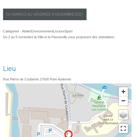
DU
MARDI
2 AU
VENDREDI
5 NOVEMBRE 2021
Catégories :
Atelier
Environnement
Lecture
Sport
Du 2 au 5 novembre la Villa et la Passerelle vous proposent des animations :
Lieu
Rue Pierre de Coubertin
27500
Pont-Audemer
+
−