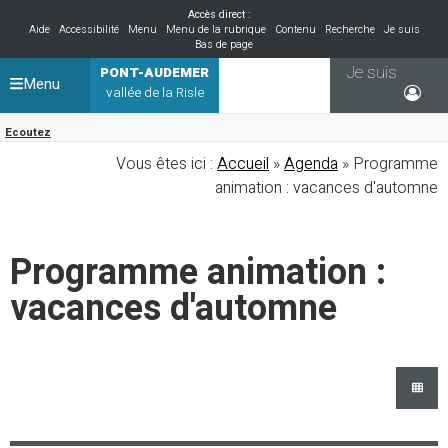
Accès direct :
Aide
Accessibilité
Menu
Menu de la rubrique
Contenu
Recherche
Je suis
Bas de page
Je suis
PONT-AUDEMER
Menu
vallée de la Risle
Ecoutez
Vous êtes ici :
Accueil
»
Agenda
» Programme
animation : vacances d'automne
Programme animation :
vacances d'automne