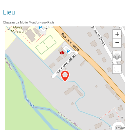
Lieu
Chateau La Motte
Montfort-sur-Risle
+
−