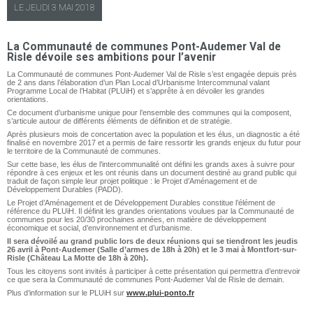
LE
JEUDI
3 MAI 2018
La Communauté de communes Pont-Audemer Val de
Risle dévoile ses ambitions pour l’avenir
La Communauté de communes Pont-Audemer Val de Risle s’est engagée depuis près
de 2 ans dans l’élaboration d’un Plan Local d’Urbanisme Intercommunal valant
Programme Local de l’Habitat (PLUiH) et s’apprête à en dévoiler les grandes
orientations.
Ce document d’urbanisme unique pour l’ensemble des communes qui la composent,
s’articule autour de différents éléments de définition et de stratégie.
Après plusieurs mois de concertation avec la population et les élus, un diagnostic a été
finalisé en novembre 2017 et a permis de faire ressortir les grands enjeux du futur pour
le territoire de la Communauté de communes.
Sur cette base, les élus de l’intercommunalité ont défini les grands axes à suivre pour
répondre à ces enjeux et les ont réunis dans un document destiné au grand public qui
traduit de façon simple leur projet politique : le Projet d’Aménagement et de
Développement Durables (PADD).
Le Projet d’Aménagement et de Développement Durables constitue l’élément de
référence du PLUiH. Il définit les grandes orientations voulues par la Communauté de
communes pour les 20/30 prochaines années, en matière de développement
économique et social, d’environnement et d’urbanisme.
Il sera dévoilé au grand public lors de deux réunions qui se tiendront les jeudis
26 avril à Pont-Audemer (Salle d’armes de 18h à 20h) et le 3 mai à Montfort-sur-
Risle (Château La Motte de 18h à 20h).
Tous les citoyens sont invités à participer à cette présentation qui permettra d’entrevoir
ce que sera la Communauté de communes Pont-Audemer Val de Risle de demain.
Plus d’information sur le PLUiH sur
www.plui-ponto.fr