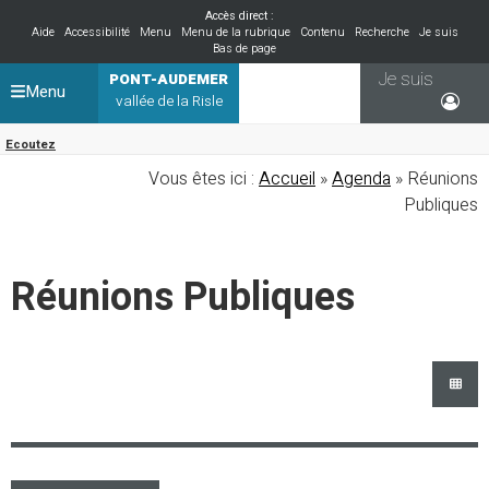
Accès direct :
Aide
Accessibilité
Menu
Menu de la rubrique
Contenu
Recherche
Je suis
Bas de page
Je suis
PONT-AUDEMER
Menu
vallée de la Risle
Ecoutez
Vous êtes ici :
Accueil
»
Agenda
» Réunions
Publiques
Réunions Publiques