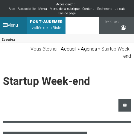
Accès direct :
Aide
Accessibilité
Menu
Menu de la rubrique
Contenu
Recherche
Je suis
Bas de page
Je suis
PONT-AUDEMER
Menu
vallée de la Risle
Ecoutez
Vous êtes ici :
Accueil
»
Agenda
» Startup Week-
end
Startup Week-end