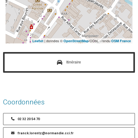
| données ©
/ODbL - rendu
Leaflet
OpenStreetMap
OSM France
Itinéraire
Coordonnées
02 32 20 54 70
franck.lorentz@normandie.cci.fr