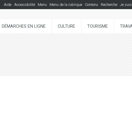
Aide
Accessibilité
Menu
Menu de la rubrique
Contenu
Recherche
Je suis
DÉMARCHES EN LIGNE
CULTURE
TOURISME
TRAVA