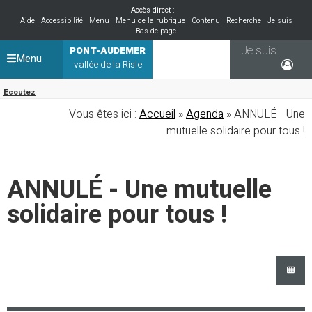
Accès direct :
Aide
Accessibilité
Menu
Menu de la rubrique
Contenu
Recherche
Je suis
Bas de page
Je suis
PONT-AUDEMER
Menu
vallée de la Risle
Ecoutez
Vous êtes ici :
Accueil
»
Agenda
» ANNULÉ - Une
mutuelle solidaire pour tous !
ANNULÉ - Une mutuelle
solidaire pour tous !