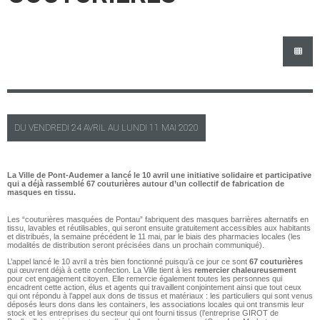
DU
VENDREDI
24 AVRIL AU
LUNDI
11 MAI 2020
La Ville de Pont-Audemer a lancé le 10 avril une initiative solidaire et participative
qui a déjà rassemblé 67 couturières autour d’un collectif de fabrication de
masques en tissu.
Les “couturières masquées de Pontau” fabriquent des masques barrières alternatifs en
tissu, lavables et réutilisables, qui seront ensuite gratuitement accessibles aux habitants
et distribués, la semaine précédent le 11 mai, par le biais des pharmacies locales (les
modalités de distribution seront précisées dans un prochain communiqué).
L’appel lancé le 10 avril a très bien fonctionné puisqu’à ce jour ce sont
67 couturières
qui œuvrent déjà à cette confection. La Ville tient à les
remercier chaleureusement
pour cet engagement citoyen. Elle remercie également toutes les personnes qui
encadrent cette action, élus et agents qui travaillent conjointement ainsi que tout ceux
qui ont répondu à l’appel aux dons de tissus et matériaux : les particuliers qui sont venus
déposés leurs dons dans les containers, les associations locales qui ont transmis leur
stock et les entreprises du secteur qui ont fourni tissus (l’entreprise GIROT de