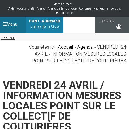
Accès direct :
Aide
Accessibilité
Menu
Menu de la rubrique
Contenu
Recherche
Je suis
Bas de page
Je suis
PONT-AUDEMER
Menu
vallée de la Risle
Ecoutez
Vous êtes ici :
Accueil
»
Agenda
» VENDREDI 24
AVRIL / INFORMATION MESURES LOCALES
POINT SUR LE COLLECTIF DE COUTURIÈRES
VENDREDI 24 AVRIL /
INFORMATION MESURES
LOCALES POINT SUR LE
COLLECTIF DE
COUTURIÈRES