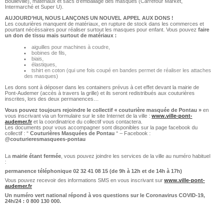
Boulleville), matériaux et sacs d’emballage des masques (Carrefour Market,
Intermarché et Super U).
AUJOURD’HUI, NOUS LANÇONS UN NOUVEL APPEL AUX DONS !
Les couturières manquent de matériaux, en rupture de stock dans les commerces et
pourtant nécéssaires pour réaliser surtout les masques pour enfant. Vous pouvez
faire
un don de tissu mais surtout de matériaux :
aiguilles pour machines à coudre,
bobines de fils,
biais,
élastiques,
tshirt en coton (qui une fois coupé en bandes permet de réaliser les attaches
des masques)
Les dons sont à déposer dans les containers prévus à cet effet devant la mairie de
Pont-Audemer (accès à travers la grille) et ils seront redistribués aux couturières
inscrites, lors des deux permanences…
Vous pouvez toujours rejoindre le collectif « couturière masquée de Pontau »
en
vous inscrivant via un formulaire sur le site Internet de la ville :
www.ville-pont-
audemer.fr
et la coordinatrice du collectif vous contactera.
Les documents pour vous accompagner sont disponibles sur la page facebook du
collectif : “
Couturières Masquées de Pontau
“ – Facebook :
@couturieresmasquees-pontau
La
mairie étant fermée
, vous pouvez joindre les services de la ville au numéro habituel
:
permanence téléphonique 02 32 41 08 15 (de 9h à 12h et de 14h à 17h)
Vous pouvez recevoir des informations SMS en vous inscrivant sur
www.ville-pont-
audemer.fr
Un numéro vert national répond à vos questions sur le Coronavirus COVID-19,
24h/24 : 0 800 130 000.