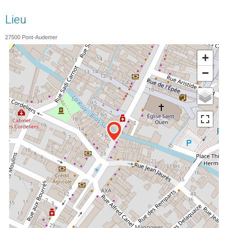
Lieu
27500
Pont-Audemer
+
−