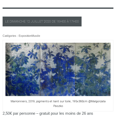
LE
DIMANCHE
12 JUILLET 2020 DE
16H00
À
17H00
Catégories :
Exposition
Musée
Marronniers, 2019, pigments et liant sur toile, 195x360cm @Malgorzata
Paszko
2,50€ par personne – gratuit pour les moins de 26 ans