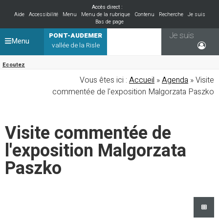
Accès direct :
Aide
Accessibilité
Menu
Menu de la rubrique
Contenu
Recherche
Je suis
Bas de page
Je suis
PONT-AUDEMER
Menu
vallée de la Risle
Ecoutez
Vous êtes ici :
Accueil
»
Agenda
» Visite
commentée de l'exposition Malgorzata Paszko
Visite commentée de
l'exposition Malgorzata
Paszko