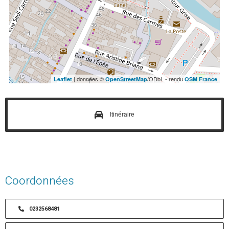
| données ©
/ODbL - rendu
Leaflet
OpenStreetMap
OSM France
Itinéraire
Coordonnées
0232568481