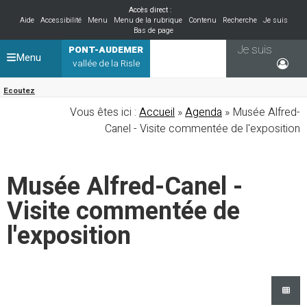
Accès direct :
Aide
Accessibilité
Menu
Menu de la rubrique
Contenu
Recherche
Je suis
Bas de page
Je suis
PONT-AUDEMER
Menu
vallée de la Risle
Ecoutez
Vous êtes ici :
Accueil
»
Agenda
» Musée Alfred-
Canel - Visite commentée de l'exposition
Musée Alfred-Canel -
Visite commentée de
l'exposition