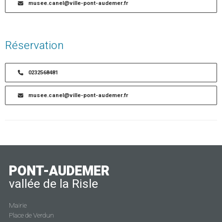
musee.canel@ville-pont-audemer.fr
Réservation
0232568481
musee.canel@ville-pont-audemer.fr
PONT-AUDEMER
vallée de la Risle
Mairie
Place de Verdun