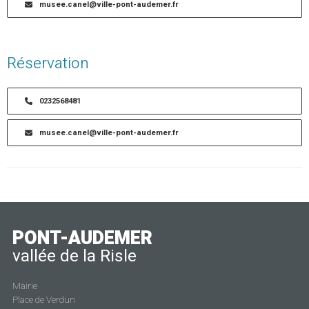
musee.canel@ville-pont-audemer.fr
Réservation
0232568481
musee.canel@ville-pont-audemer.fr
PONT-AUDEMER
vallée de la Risle
Mairie
Place de Verdun