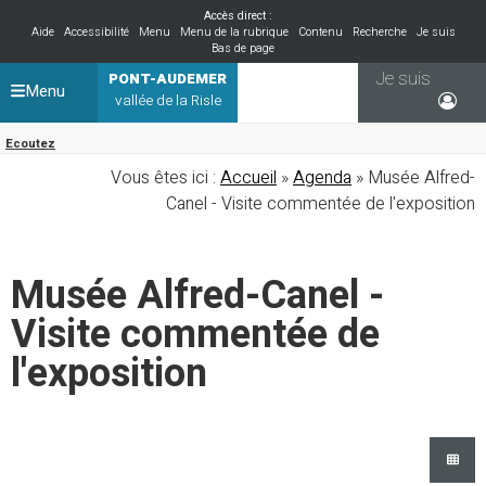
Accès direct :
Aide
Accessibilité
Menu
Menu de la rubrique
Contenu
Recherche
Je suis
Bas de page
Je suis
PONT-AUDEMER
Menu
vallée de la Risle
Ecoutez
Vous êtes ici :
Accueil
»
Agenda
» Musée Alfred-
Canel - Visite commentée de l'exposition
Musée Alfred-Canel -
Visite commentée de
l'exposition