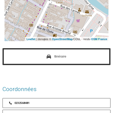
| données ©
/ODbL - rendu
Leaflet
OpenStreetMap
OSM France
Itinéraire
Coordonnées
0232568481