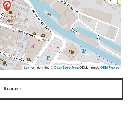
| données ©
/ODbL - rendu
Leaflet
OpenStreetMap
OSM France
Itinéraire