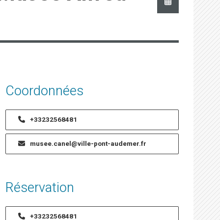
Coordonnées
+33232568481
musee.canel@ville-pont-audemer.fr
Réservation
+33232568481