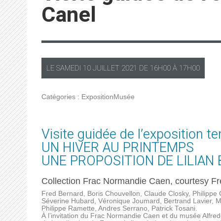
Canel
LE
SAMEDI
10 JUILLET 2021 DE
16H00
À
17H00
Catégories :
Exposition
Musée
Visite guidée de l’exposition te
UN HIVER AU PRINTEMPS
UNE PROPOSITION DE LILIAN
Collection Frac Normandie Caen, courtesy Fr
Fred Bernard, Boris Chouvellon, Claude Closky, Philippe 
Séverine Hubard, Véronique Joumard, Bertrand Lavier, M
Philippe Ramette, Andres Serrano, Patrick Tosani.
À l’invitation du Frac Normandie Caen et du musée Alfred-