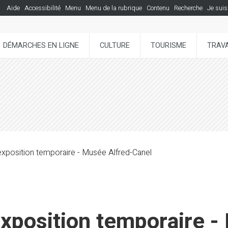
Aide
Accessibilité
Menu
Menu de la rubrique
Contenu
Recherche
Je suis
DÉMARCHES EN LIGNE
CULTURE
TOURISME
TRAVA
'exposition temporaire - Musée Alfred-Canel
'exposition temporaire 