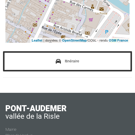
| données ©
/ODbL - rendu
Leaflet
OpenStreetMap
OSM France
Itinéraire
PONT-AUDEMER
vallée de la Risle
Mairie