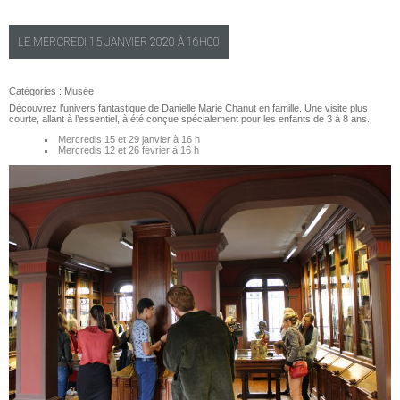
LE
MERCREDI
15 JANVIER 2020 À
16H00
Catégories :
Musée
Découvrez l’univers fantastique de Danielle Marie Chanut en famille. Une visite plus
courte, allant à l’essentiel, à été conçue spécialement pour les enfants de 3 à 8 ans.
Mercredis 15 et 29 janvier à 16 h
Mercredis 12 et 26 février à 16 h