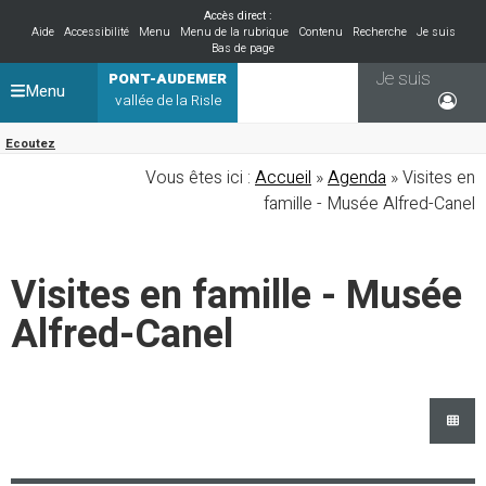
Accès direct :
Aide
Accessibilité
Menu
Menu de la rubrique
Contenu
Recherche
Je suis
Bas de page
Je suis
PONT-AUDEMER
Menu
vallée de la Risle
Ecoutez
Vous êtes ici :
Accueil
»
Agenda
» Visites en
famille - Musée Alfred-Canel
Visites en famille - Musée
Alfred-Canel