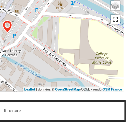
| données ©
/ODbL - rendu
Leaflet
OpenStreetMap
OSM France
Itinéraire