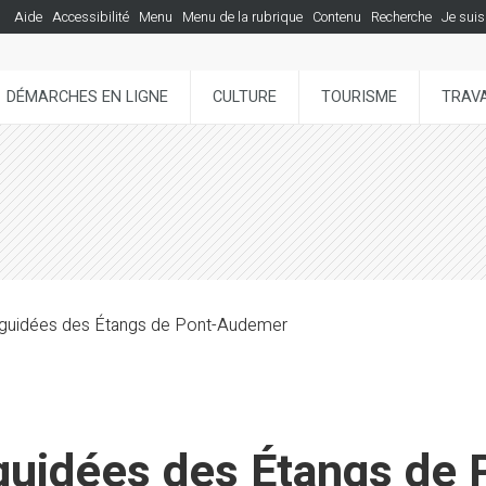
Aide
Accessibilité
Menu
Menu de la rubrique
Contenu
Recherche
Je suis
DÉMARCHES EN LIGNE
CULTURE
TOURISME
TRAVA
 guidées des Étangs de Pont-Audemer
guidées des Étangs de