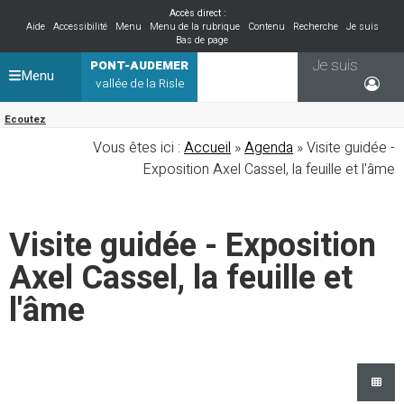
Accès direct :
Aide
Accessibilité
Menu
Menu de la rubrique
Contenu
Recherche
Je suis
Bas de page
Je suis
PONT-AUDEMER
Menu
vallée de la Risle
Ecoutez
Vous êtes ici :
Accueil
»
Agenda
» Visite guidée -
Exposition Axel Cassel, la feuille et l'âme
Visite guidée - Exposition
Axel Cassel, la feuille et
l'âme