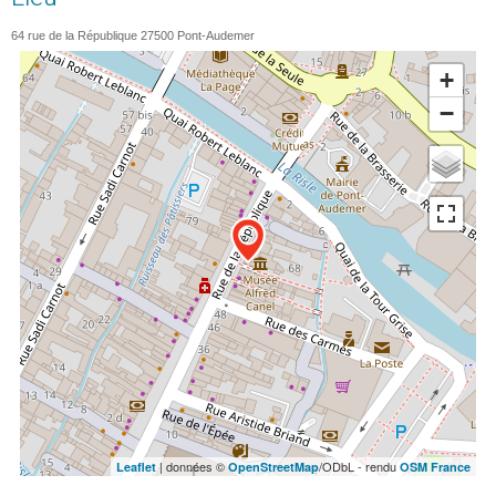
64 rue de la République
27500
Pont-Audemer
+
−
| données ©
/ODbL - rendu
Leaflet
OpenStreetMap
OSM France