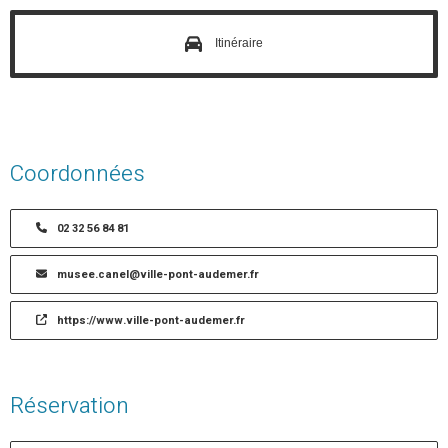
Itinéraire
Coordonnées
02 32 56 84 81
musee.canel@ville-pont-audemer.fr
https://www.ville-pont-audemer.fr
Réservation