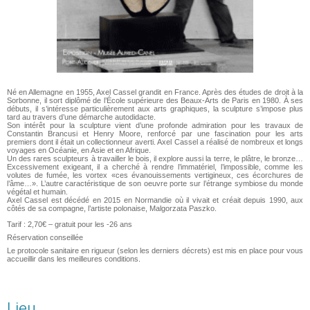
Né en Allemagne en 1955, Axel Cassel grandit en France. Après des études de droit à la
Sorbonne, il sort diplômé de l’École supérieure des Beaux-Arts de Paris en 1980. À ses
débuts, il s’intéresse particulièrement aux arts graphiques, la sculpture s’impose plus
tard au travers d’une démarche autodidacte.
Son intérêt pour la sculpture vient d’une profonde admiration pour les travaux de
Constantin Brancusi et Henry Moore, renforcé par une fascination pour les arts
premiers dont il était un collectionneur averti. Axel Cassel a réalisé de nombreux et longs
voyages en Océanie, en Asie et en Afrique.
Un des rares sculpteurs à travailler le bois, il explore aussi la terre, le plâtre, le bronze…
Excessivement exigeant, il a cherché à rendre l’immatériel, l’impossible, comme les
volutes de fumée, les vortex «ces évanouissements vertigineux, ces écorchures de
l’âme…». L’autre caractéristique de son oeuvre porte sur l’étrange symbiose du monde
végétal et humain.
Axel Cassel est décédé en 2015 en Normandie où il vivait et créait depuis 1990, aux
côtés de sa compagne, l’artiste polonaise, Malgorzata Paszko.
Tarif : 2,70€ – gratuit pour les -26 ans
Réservation conseillée
Le protocole sanitaire en rigueur (selon les derniers décrets) est mis en place pour vous
accueillir dans les meilleures conditions.
Lieu