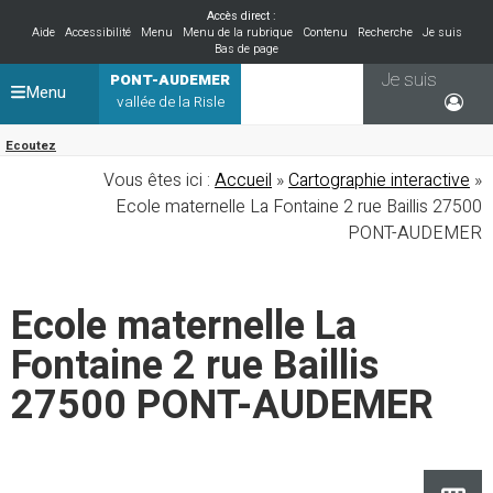
Accès direct :
Aide
Accessibilité
Menu
Menu de la rubrique
Contenu
Recherche
Je suis
Bas de page
Je suis
PONT-AUDEMER
Menu
vallée de la Risle
Ecoutez
Vous êtes ici :
Accueil
»
Cartographie interactive
»
Ecole maternelle La Fontaine 2 rue Baillis 27500
PONT-AUDEMER
Ecole maternelle La
Fontaine 2 rue Baillis
27500 PONT-AUDEMER