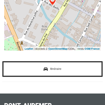
| données ©
/ODbL - rendu
Leaflet
OpenStreetMap
OSM France
Itinéraire