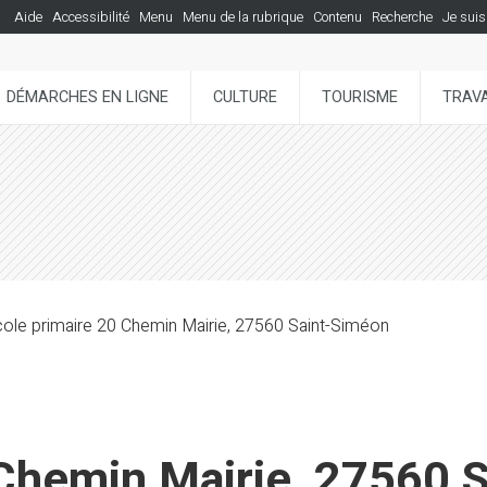
Aide
Accessibilité
Menu
Menu de la rubrique
Contenu
Recherche
Je suis
DÉMARCHES EN LIGNE
CULTURE
TOURISME
TRAVA
ole primaire 20 Chemin Mairie, 27560 Saint-Siméon
 Chemin Mairie, 27560 