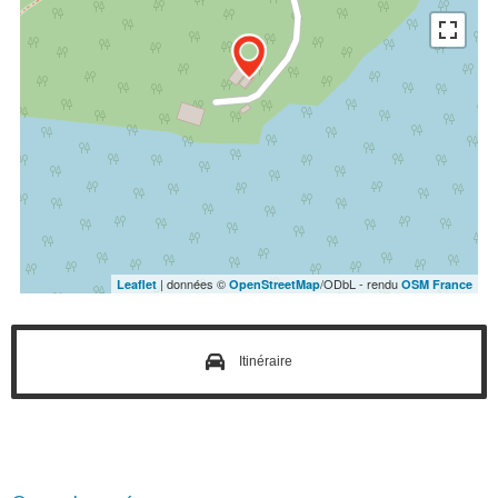
| données ©
/ODbL - rendu
Leaflet
OpenStreetMap
OSM France
Itinéraire