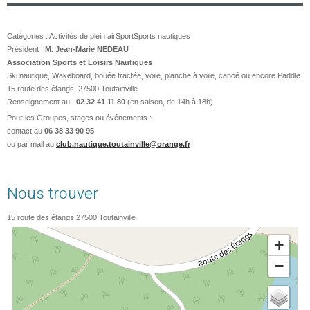
Catégories :
Activités de plein air
Sport
Sports nautiques
Président :
M. Jean-Marie NEDEAU
Association Sports et Loisirs Nautiques
Ski nautique, Wakeboard, bouée tractée, voile, planche à voile, canoé ou encore Paddle.
15 route des étangs, 27500 Toutainville
Renseignement au :
02 32 41 11 80
(en saison, de 14h à 18h)
Pour les Groupes, stages ou événements :
contact au
06 38 33 90 95
ou par mail au
club.nautique.toutainville@orange.fr
Nous trouver
15 route des étangs
27500
Toutainville
+
−