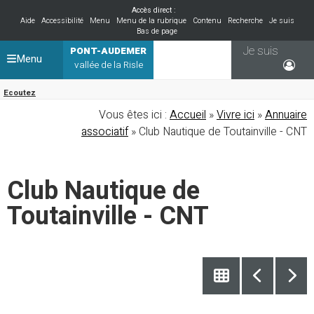
Accès direct :
Aide
Accessibilité
Menu
Menu de la rubrique
Contenu
Recherche
Je suis
Bas de page
Je suis
PONT-AUDEMER
Menu
vallée de la Risle
Ecoutez
Vous êtes ici :
Accueil
»
Vivre ici
»
Annuaire
associatif
» Club Nautique de Toutainville - CNT
Club Nautique de
Toutainville - CNT