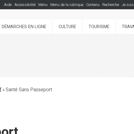
Aide
Accessibilité
Menu
Menu de la rubrique
Contenu
Recherche
Je suis
DÉMARCHES EN LIGNE
CULTURE
TOURISME
TRAVA
f
» Santé Sans Passeport
ort