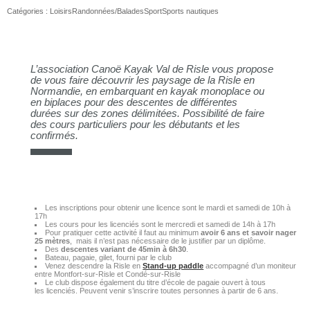
Catégories :
Loisirs
Randonnées/Balades
Sport
Sports nautiques
L’association Canoë Kayak Val de Risle vous propose
de vous faire découvrir les paysage de la Risle en
Normandie, en embarquant en kayak monoplace ou
en biplaces pour des descentes de différentes
durées sur des zones délimitées. Possibilité de faire
des cours particuliers pour les débutants et les
confirmés.
Les inscriptions pour obtenir une licence sont le mardi et samedi de 10h à
17h
Les cours pour les licenciés sont le mercredi et samedi de 14h à 17h
Pour pratiquer cette activité il faut au minimum
avoir 6 ans et savoir nager
25 mètres
, mais il n’est pas nécessaire de le justifier par un diplôme.
Des
descentes variant de 45min à 6h30
.
Bateau, pagaie, gilet, fourni par le club
Venez descendre la Risle en
Stand-up paddle
accompagné d’un moniteur
entre Montfort-sur-Risle et Condé-sur-Risle
Le club dispose également du titre d’école de pagaie ouvert à tous
les licenciés. Peuvent venir s’inscrire toutes personnes à partir de 6 ans.