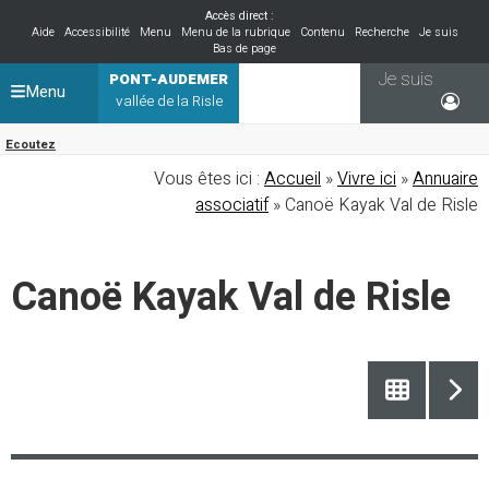
Accès direct :
Aide
Accessibilité
Menu
Menu de la rubrique
Contenu
Recherche
Je suis
Bas de page
Je suis
PONT-AUDEMER
Menu
vallée de la Risle
Ecoutez
Vous êtes ici :
Accueil
»
Vivre ici
»
Annuaire
associatif
» Canoë Kayak Val de Risle
Canoë Kayak Val de Risle