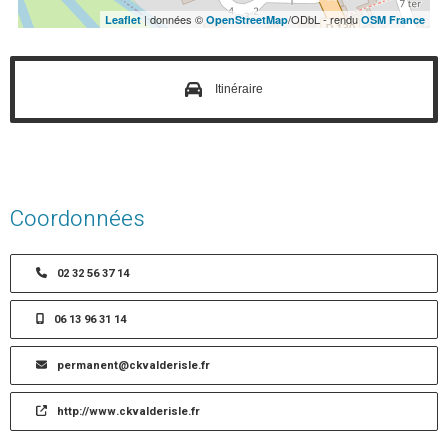
| données ©
/ODbL - rendu
Leaflet
OpenStreetMap
OSM France
Itinéraire
Coordonnées
02 32 56 37 14
06 13 96 31 14
permanent@ckvalderisle.fr
http://www.ckvalderisle.fr