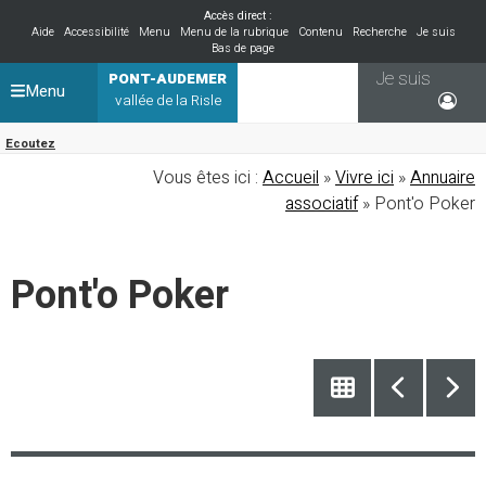
Accès direct :
Aide
Accessibilité
Menu
Menu de la rubrique
Contenu
Recherche
Je suis
Bas de page
Je suis
PONT-AUDEMER
Menu
vallée de la Risle
Ecoutez
Vous êtes ici :
Accueil
»
Vivre ici
»
Annuaire
associatif
» Pont'o Poker
Pont'o Poker