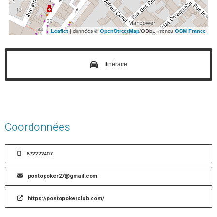
| données ©
/ODbL - rendu
Leaflet
OpenStreetMap
OSM France
Itinéraire
Coordonnées
672272407
pontopoker27@gmail.com
https://pontopokerclub.com/