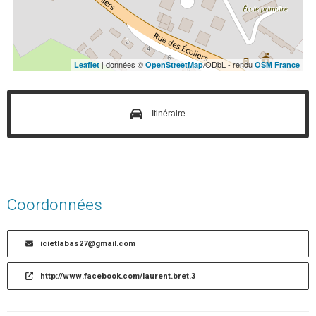
| données ©
/ODbL - rendu
Leaflet
OpenStreetMap
OSM France
Itinéraire
Coordonnées
icietlabas27@gmail.com
http://www.facebook.com/laurent.bret.3