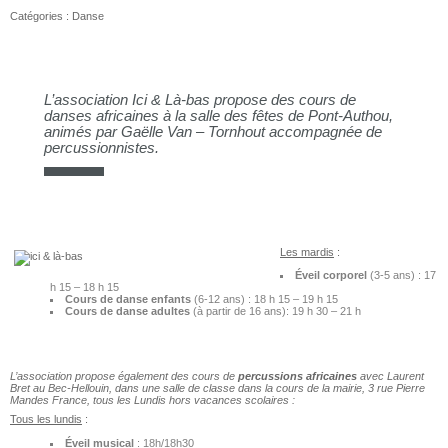
Catégories :
Danse
L’association Ici & Là-bas propose des cours de
danses africaines à la salle des fêtes de Pont-Authou,
animés par Gaëlle Van – Tornhout accompagnée de
percussionnistes.
Les mardis
:
Éveil corporel
(3-5 ans) : 17
h 15 – 18 h 15
Cours de danse enfants
(6-12 ans) : 18 h 15 – 19 h 15
Cours de danse adultes
(à partir de 16 ans): 19 h 30 – 21 h
L’association propose également des cours de
percussions africaines
avec Laurent
Bret au Bec-Hellouin, dans une salle de classe dans la cours de la mairie, 3 rue Pierre
Mandes France, tous les Lundis hors vacances scolaires :
Tous les lundis
:
Éveil musical
: 18h/18h30