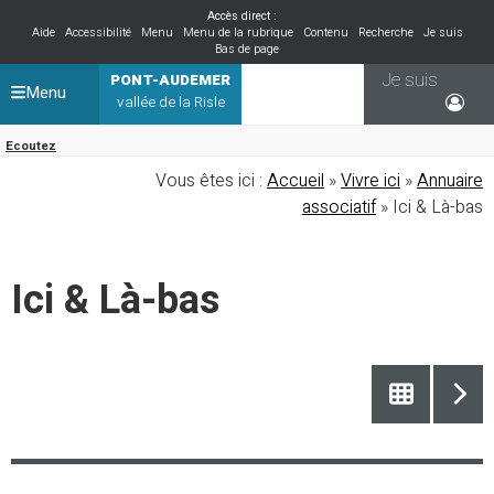
Accès direct :
Aide
Accessibilité
Menu
Menu de la rubrique
Contenu
Recherche
Je suis
Bas de page
Je suis
PONT-AUDEMER
Menu
vallée de la Risle
Ecoutez
Vous êtes ici :
Accueil
»
Vivre ici
»
Annuaire
associatif
» Ici & Là-bas
Ici & Là-bas