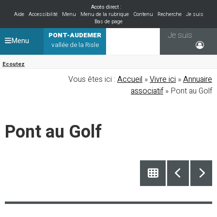
Accès direct :
Aide
Accessibilité
Menu
Menu de la rubrique
Contenu
Recherche
Je suis
Bas de page
Je suis
PONT-AUDEMER
Menu
vallée de la Risle
Ecoutez
Vous êtes ici :
Accueil
»
Vivre ici
»
Annuaire
associatif
» Pont au Golf
Pont au Golf