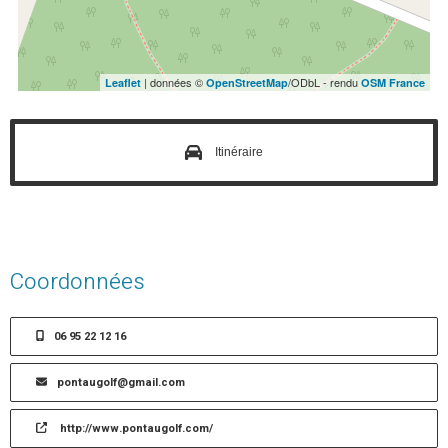
| données ©
/ODbL - rendu
Leaflet
OpenStreetMap
OSM France
Itinéraire
Coordonnées
06 95 22 12 16
pontaugolf@gmail.com
http://www.pontaugolf.com/