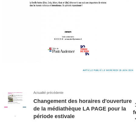
ARTICLE PUBLIÉ LE MERCREDI 26 JUIN 2024
Actualité précédente
Changement des horaires d'ouverture
de la médiathèque LA PAGE pour la
f
période estivale