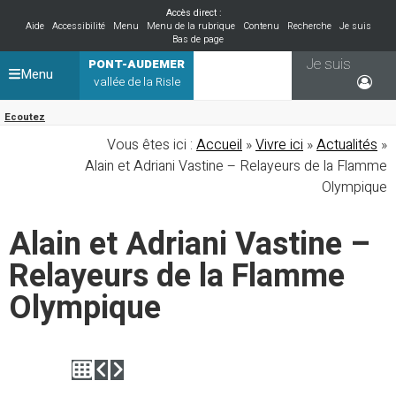
Accès direct :
Aide
Accessibilité
Menu
Menu de la rubrique
Contenu
Recherche
Je suis
Bas de page
Je suis
PONT-AUDEMER
Menu
vallée de la Risle
Ecoutez
Vous êtes ici :
Accueil
»
Vivre ici
»
Actualités
»
Alain et Adriani Vastine – Relayeurs de la Flamme
Olympique
Alain et Adriani Vastine –
Relayeurs de la Flamme
Olympique