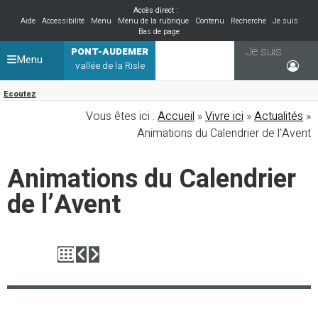
Accès direct :
Aide
Accessibilité
Menu
Menu de la rubrique
Contenu
Recherche
Je suis
Bas de page
Je suis
PONT-AUDEMER
Menu
vallée de la Risle
Ecoutez
Vous êtes ici :
Accueil
»
Vivre ici
»
Actualités
»
Animations du Calendrier de l’Avent
Animations du Calendrier
de l’Avent