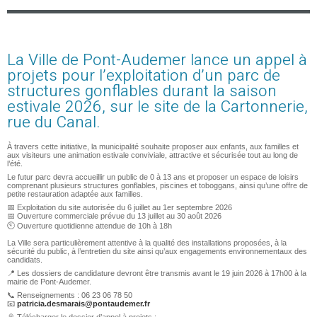
La Ville de Pont-Audemer lance un appel à
projets pour l’exploitation d’un parc de
structures gonflables durant la saison
estivale 2026, sur le site de la Cartonnerie,
rue du Canal.
À travers cette initiative, la municipalité souhaite proposer aux enfants, aux familles et
aux visiteurs une animation estivale conviviale, attractive et sécurisée tout au long de
l’été.
Le futur parc devra accueillir un public de 0 à 13 ans et proposer un espace de loisirs
comprenant plusieurs structures gonflables, piscines et toboggans, ainsi qu’une offre de
petite restauration adaptée aux familles.
📅 Exploitation du site autorisée du 6 juillet au 1er septembre 2026
📅 Ouverture commerciale prévue du 13 juillet au 30 août 2026
🕙 Ouverture quotidienne attendue de 10h à 18h
La Ville sera particulièrement attentive à la qualité des installations proposées, à la
sécurité du public, à l’entretien du site ainsi qu’aux engagements environnementaux des
candidats.
📍 Les dossiers de candidature devront être transmis avant le 19 juin 2026 à 17h00 à la
mairie de Pont-Audemer.
📞 Renseignements : 06 23 06 78 50
📧
patricia.desmarais@pontaudemer.fr
📎 Télécharger le dossier d’appel à projets :