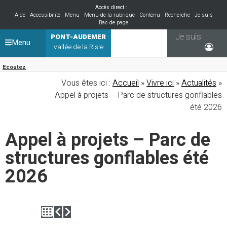
Accès direct :
Aide
Accessibilité
Menu
Menu de la rubrique
Contenu
Recherche
Je suis
Bas de page
Je suis
PONT-AUDEMER
Menu
vallée de la Risle
Ecoutez
Vous êtes ici :
Accueil
»
Vivre ici
»
Actualités
»
Appel à projets – Parc de structures gonflables
été 2026
Appel à projets – Parc de
structures gonflables été
2026