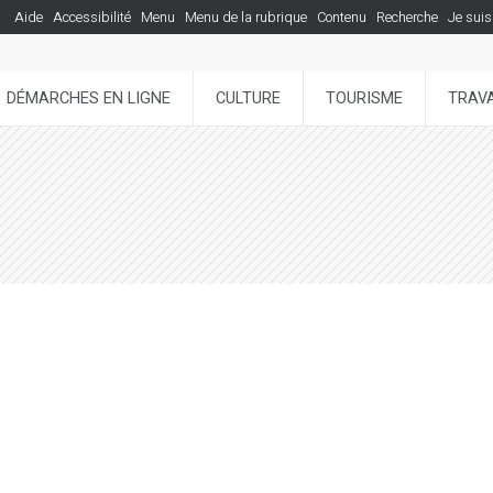
Aide
Accessibilité
Menu
Menu de la rubrique
Contenu
Recherche
Je suis
DÉMARCHES EN LIGNE
CULTURE
TOURISME
TRAVA