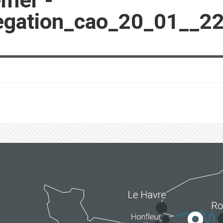
emer -
egation_cao_20_01__22