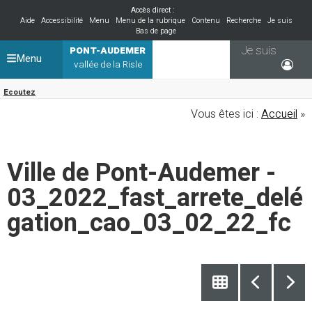
Accès direct :
Aide
Accessibilité
Menu
Menu de la rubrique
Contenu
Recherche
Je suis
Bas de page
Je suis
PONT-AUDEMER
Menu
vallée de la Risle
Ecoutez
Vous êtes ici :
Accueil
»
Ville de Pont-Audemer -
03_2022_fast_arrete_delé
gation_cao_03_02_22_fc