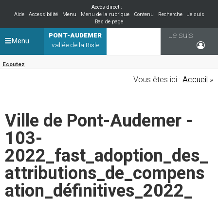
Accès direct :
Aide
Accessibilité
Menu
Menu de la rubrique
Contenu
Recherche
Je suis
Bas de page
Je suis
PONT-AUDEMER
Menu
vallée de la Risle
Ecoutez
Vous êtes ici :
Accueil
»
Ville de Pont-Audemer -
103-
2022_fast_adoption_des_
attributions_de_compens
ation_définitives_2022_