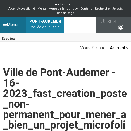
Accès direct :
Aide
Accessibilité
Menu
Menu de la rubrique
Contenu
Recherche
Je suis
Bas de page
Je suis
PONT-AUDEMER
Menu
vallée de la Risle
Ecoutez
Vous êtes ici :
Accueil
»
Ville de Pont-Audemer -
16-
2023_fast_creation_poste
_non-
permanent_pour_mener_a
_bien_un_projet_microfoli