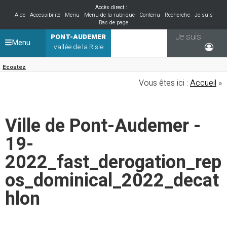
Accès direct :
Aide
Accessibilité
Menu
Menu de la rubrique
Contenu
Recherche
Je suis
Bas de page
Je suis
PONT-AUDEMER
Menu
vallée de la Risle
Ecoutez
Vous êtes ici :
Accueil
»
Ville de Pont-Audemer -
19-
2022_fast_derogation_rep
os_dominical_2022_decat
hlon