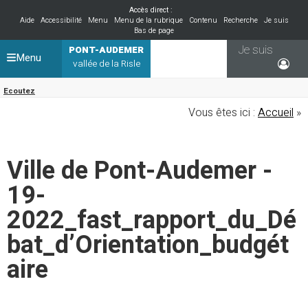
Accès direct :
Aide
Accessibilité
Menu
Menu de la rubrique
Contenu
Recherche
Je suis
Bas de page
Je suis
PONT-AUDEMER
Menu
vallée de la Risle
Ecoutez
Vous êtes ici :
Accueil
»
Ville de Pont-Audemer -
19-
2022_fast_rapport_du_Dé
bat_d’Orientation_budgét
aire