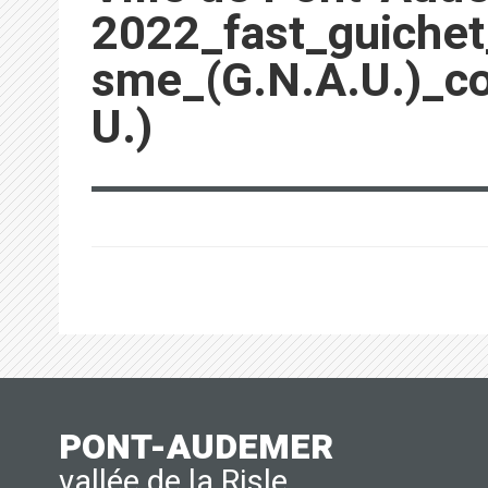
2022_fast_guichet
sme_(G.N.A.U.)_con
U.)
PONT-AUDEMER
vallée de la Risle