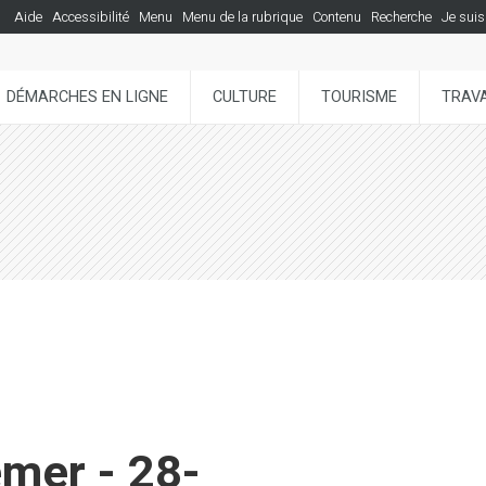
Aide
Accessibilité
Menu
Menu de la rubrique
Contenu
Recherche
Je suis
DÉMARCHES EN LIGNE
CULTURE
TOURISME
TRAVA
emer - 28-