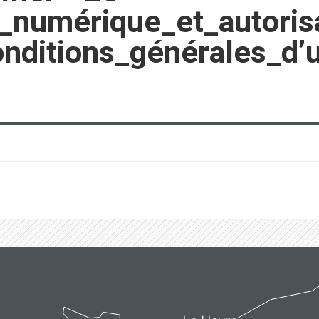
_numérique_et_autorisa
ditions_générales_d’ut